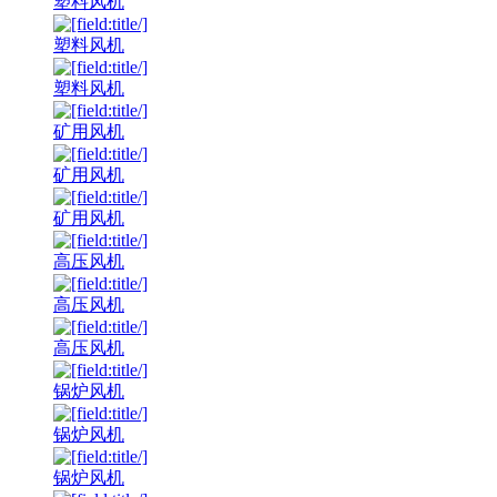
塑料风机
塑料风机
塑料风机
矿用风机
矿用风机
矿用风机
高压风机
高压风机
高压风机
锅炉风机
锅炉风机
锅炉风机