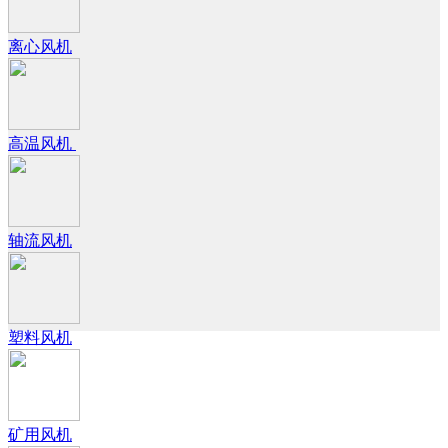
离心风机
高温风机
轴流风机
塑料风机
矿用风机