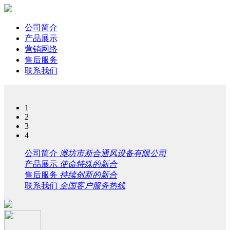
公司简介
产品展示
营销网络
售后服务
联系我们
1
2
3
4
公司简介
潍坊市新合通风设备有限公司
产品展示
使命特殊的新合
售后服务
持续创新的新合
联系我们
全国客户服务热线