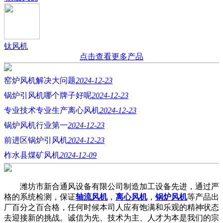
钛风机
点击查看更多产品
窑炉风机解决大问题
2024-12-23
锅炉引风机哪个牌子好呢
2024-12-23
专业技术专业生产离心风机
2024-12-23
锅炉风机行业第一
2024-12-23
前进区锅炉引风机
2024-12-23
柞水县煤矿风机
2024-12-09
潍坊市新合通风设备有限公司制造加工设备先进，通过严
格的系统检测，保证
轴流风机
，
离心风机
，
锅炉风机
等产品出
厂百分之百合格，任何时候本司人应有饱满和乐观的精神状态
去迎接新的挑战。诚信为先、技术为主、人才为本是我们的宗