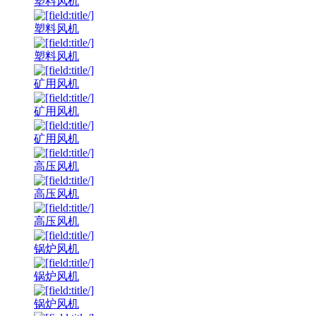
塑料风机
塑料风机
塑料风机
矿用风机
矿用风机
矿用风机
高压风机
高压风机
高压风机
锅炉风机
锅炉风机
锅炉风机