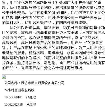
旨，用产业化发展的思路服务于社会和广大用户是我们的态
度，我们尊重服务提供者利益，根据其提供的服务质量和成果
公平对价交易。我们有专业的研发团队，他们的努力给予了公
司销售团队强有力的支持，同时也使我公司一些获得国家认可
的塑料风机，矿用风机等产品，在国内外享有盛誉。
我公司以严肃认真、周到细致、稳妥可靠是我们对每个项
目的要求，重视自己的商业信誉杜绝不实承诺，不签定超过承
受能力的协定。诚心诚意期待与您的合作，遵循“防腐风机，
高温风机，高压风机等产品的质量第一，用户至上”的质量方
针，让产品在市场上深受客户的青睐和好评，为广大用户提供
最满意的服务。精益求精，追求卓越，永保国内同行业引导性
地位是我们的不断追求。我们以完整的售后服务为用户献上一
片真诚，坚持将新技术、新思想、新工艺和新结构运用到所有
的产品中，近年来产品百分之六十销往海外市场。
公司名称：潍坊市新合通风设备有限公司
24小时全国客服热线：
18653668101 张经理
15662562758 马经理