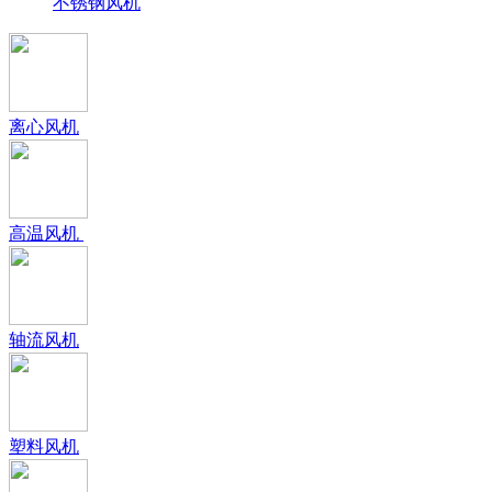
不锈钢风机
离心风机
高温风机
轴流风机
塑料风机