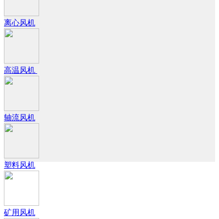
离心风机
高温风机
轴流风机
塑料风机
矿用风机