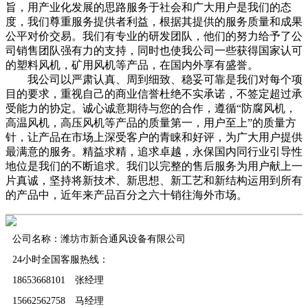
旨，用产业化发展的思路服务于社会和广大用户是我们的态
度，我们尊重服务提供者利益，根据其提供的服务质量和成果
公平对价交易。我们有专业的研发团队，他们的努力给予了公
司销售团队强有力的支持，同时也使我公司一些获得国家认可
的塑料风机，矿用风机等产品，在国内外享有盛誉。
我公司以严肃认真、周到细致、稳妥可靠是我们对每个项
目的要求，重视自己的商业信誉杜绝不实承诺，不签定超过承
受能力的协定。诚心诚意期待与您的合作，遵循“防腐风机，
高温风机，高压风机等产品的质量第一，用户至上”的质量方
针，让产品在市场上深受客户的青睐和好评，为广大用户提供
最满意的服务。精益求精，追求卓越，永保国内同行业引导性
地位是我们的不断追求。我们以完整的售后服务为用户献上一
片真诚，坚持将新技术、新思想、新工艺和新结构运用到所有
的产品中，近年来产品百分之六十销往海外市场。
公司名称：潍坊市新合通风设备有限公司
24小时全国客服热线：
18653668101 张经理
15662562758 马经理