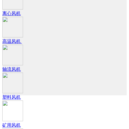
离心风机
高温风机
轴流风机
塑料风机
矿用风机