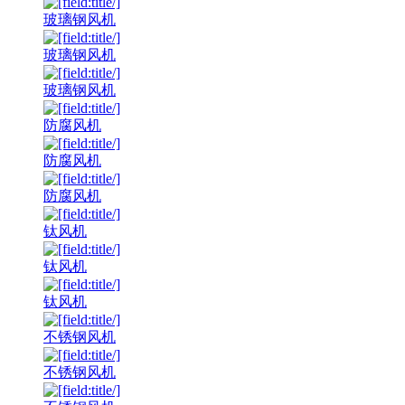
玻璃钢风机
玻璃钢风机
玻璃钢风机
防腐风机
防腐风机
防腐风机
钛风机
钛风机
钛风机
不锈钢风机
不锈钢风机