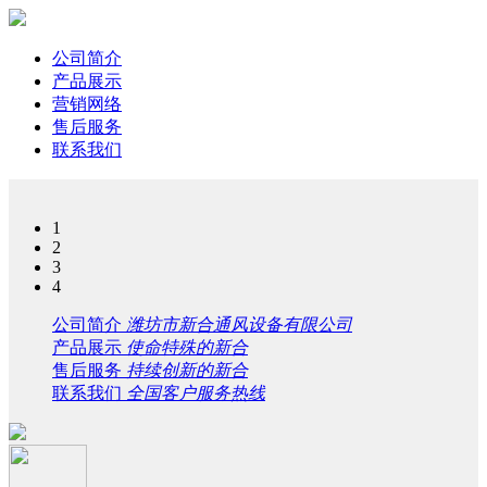
公司简介
产品展示
营销网络
售后服务
联系我们
1
2
3
4
公司简介
潍坊市新合通风设备有限公司
产品展示
使命特殊的新合
售后服务
持续创新的新合
联系我们
全国客户服务热线