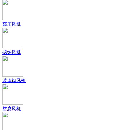
高压风机
锅炉风机
玻璃钢风机
防腐风机