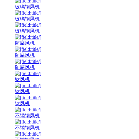
玻璃钢风机
玻璃钢风机
玻璃钢风机
防腐风机
防腐风机
防腐风机
钛风机
钛风机
钛风机
不锈钢风机
不锈钢风机