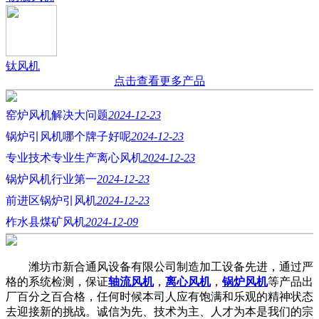
钛风机
点击查看更多产品
窑炉风机解决大问题
2024-12-23
锅炉引风机哪个牌子好呢
2024-12-23
专业技术专业生产离心风机
2024-12-23
锅炉风机行业第一
2024-12-23
前进区锅炉引风机
2024-12-23
柞水县煤矿风机
2024-12-09
潍坊市新合通风设备有限公司制造加工设备先进，通过严
格的系统检测，保证
轴流风机
，
离心风机
，
锅炉风机
等产品出
厂百分之百合格，任何时候本司人应有饱满和乐观的精神状态
去迎接新的挑战。诚信为先、技术为主、人才为本是我们的宗