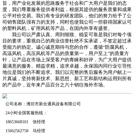
旨，用产业化发展的思路服务于社会和广大用户是我们的态
度，我们尊重服务提供者利益，根据其提供的服务质量和成果
公平对价交易。我们有专业的研发团队，他们的努力给予了公
司销售团队强有力的支持，同时也使我公司一些获得国家认可
的塑料风机，矿用风机等产品，在国内外享有盛誉。
我公司以严肃认真、周到细致、稳妥可靠是我们对每个项
目的要求，重视自己的商业信誉杜绝不实承诺，不签定超过承
受能力的协定。诚心诚意期待与您的合作，遵循“防腐风机，
高温风机，高压风机等产品的质量第一，用户至上”的质量方
针，让产品在市场上深受客户的青睐和好评，为广大用户提供
最满意的服务。精益求精，追求卓越，永保国内同行业引导性
地位是我们的不断追求。我们以完整的售后服务为用户献上一
片真诚，坚持将新技术、新思想、新工艺和新结构运用到所有
的产品中，近年来产品百分之六十销往海外市场。
公司名称：潍坊市新合通风设备有限公司
24小时全国客服热线：
18653668101 张经理
15662562758 马经理