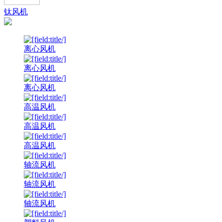
钛风机
离心风机
离心风机
离心风机
高温风机
高温风机
高温风机
轴流风机
轴流风机
轴流风机