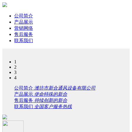
公司简介
产品展示
营销网络
售后服务
联系我们
1
2
3
4
公司简介
潍坊市新合通风设备有限公司
产品展示
使命特殊的新合
售后服务
持续创新的新合
联系我们
全国客户服务热线