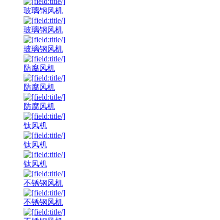
玻璃钢风机
玻璃钢风机
玻璃钢风机
防腐风机
防腐风机
防腐风机
钛风机
钛风机
钛风机
不锈钢风机
不锈钢风机