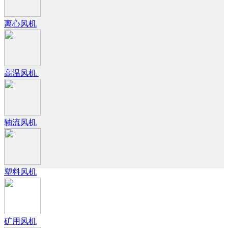
离心风机
高温风机
轴流风机
塑料风机
矿用风机