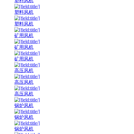
塑料风机
塑料风机
塑料风机
矿用风机
矿用风机
矿用风机
高压风机
高压风机
高压风机
锅炉风机
锅炉风机
锅炉风机