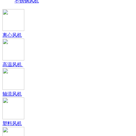
不锈钢风机
离心风机
高温风机
轴流风机
塑料风机