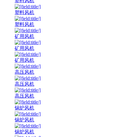
塑料风机
塑料风机
塑料风机
矿用风机
矿用风机
矿用风机
高压风机
高压风机
高压风机
锅炉风机
锅炉风机
锅炉风机