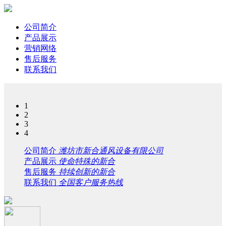
公司简介
产品展示
营销网络
售后服务
联系我们
1
2
3
4
公司简介
潍坊市新合通风设备有限公司
产品展示
使命特殊的新合
售后服务
持续创新的新合
联系我们
全国客户服务热线