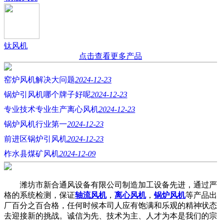
钛风机
点击查看更多产品
窑炉风机解决大问题
2024-12-23
锅炉引风机哪个牌子好呢
2024-12-23
专业技术专业生产离心风机
2024-12-23
锅炉风机行业第一
2024-12-23
前进区锅炉引风机
2024-12-23
柞水县煤矿风机
2024-12-09
潍坊市新合通风设备有限公司制造加工设备先进，通过严
格的系统检测，保证
轴流风机
，
离心风机
，
锅炉风机
等产品出
厂百分之百合格，任何时候本司人应有饱满和乐观的精神状态
去迎接新的挑战。诚信为先、技术为主、人才为本是我们的宗