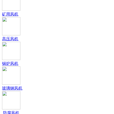
矿用风机
高压风机
锅炉风机
玻璃钢风机
防腐风机