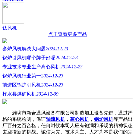
钛风机
点击查看更多产品
窑炉风机解决大问题
2024-12-23
锅炉引风机哪个牌子好呢
2024-12-23
专业技术专业生产离心风机
2024-12-23
锅炉风机行业第一
2024-12-23
前进区锅炉引风机
2024-12-23
柞水县煤矿风机
2024-12-09
潍坊市新合通风设备有限公司制造加工设备先进，通过严
格的系统检测，保证
轴流风机
，
离心风机
，
锅炉风机
等产品出
厂百分之百合格，任何时候本司人应有饱满和乐观的精神状态
去迎接新的挑战。诚信为先、技术为主、人才为本是我们的宗