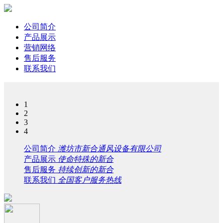
公司简介
产品展示
营销网络
售后服务
联系我们
1
2
3
4
公司简介
潍坊市新合通风设备有限公司
产品展示
使命特殊的新合
售后服务
持续创新的新合
联系我们
全国客户服务热线