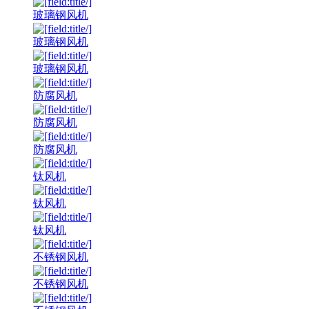
玻璃钢风机
玻璃钢风机
玻璃钢风机
防腐风机
防腐风机
防腐风机
钛风机
钛风机
钛风机
不锈钢风机
不锈钢风机