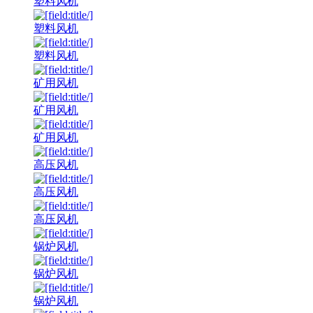
塑料风机
塑料风机
塑料风机
矿用风机
矿用风机
矿用风机
高压风机
高压风机
高压风机
锅炉风机
锅炉风机
锅炉风机