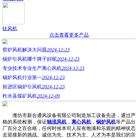
钛风机
点击查看更多产品
窑炉风机解决大问题
2024-12-23
锅炉引风机哪个牌子好呢
2024-12-23
专业技术专业生产离心风机
2024-12-23
锅炉风机行业第一
2024-12-23
前进区锅炉引风机
2024-12-23
柞水县煤矿风机
2024-12-09
潍坊市新合通风设备有限公司制造加工设备先进，通过严
格的系统检测，保证
轴流风机
，
离心风机
，
锅炉风机
等产品出
厂百分之百合格，任何时候本司人应有饱满和乐观的精神状态
去迎接新的挑战。诚信为先、技术为主、人才为本是我们的宗