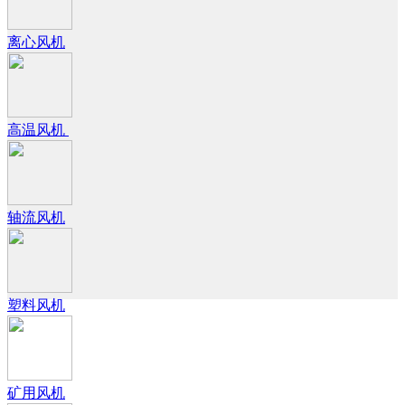
离心风机
高温风机
轴流风机
塑料风机
矿用风机