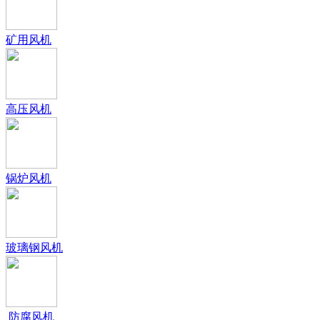
矿用风机
高压风机
锅炉风机
玻璃钢风机
防腐风机