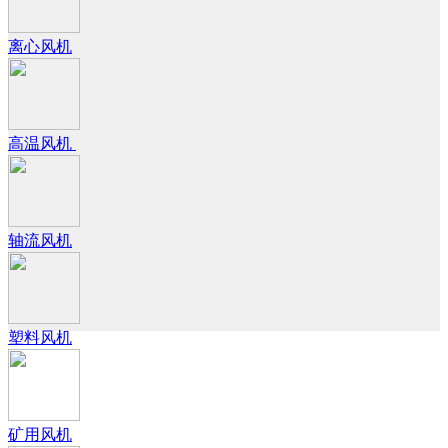
离心风机
高温风机
轴流风机
塑料风机
矿用风机