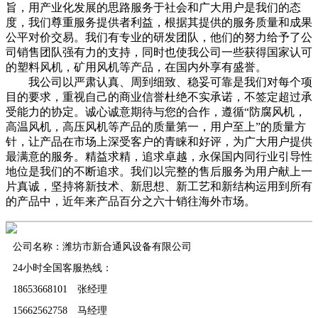
旨，用产业化发展的思路服务于社会和广大用户是我们的态
度，我们尊重服务提供者利益，根据其提供的服务质量和成果
公平对价交易。我们有专业的研发团队，他们的努力给予了公
司销售团队强有力的支持，同时也使我公司一些获得国家认可
的塑料风机，矿用风机等产品，在国内外享有盛誉。
我公司以严肃认真、周到细致、稳妥可靠是我们对每个项
目的要求，重视自己的商业信誉杜绝不实承诺，不签定超过承
受能力的协定。诚心诚意期待与您的合作，遵循“防腐风机，
高温风机，高压风机等产品的质量第一，用户至上”的质量方
针，让产品在市场上深受客户的青睐和好评，为广大用户提供
最满意的服务。精益求精，追求卓越，永保国内同行业引导性
地位是我们的不断追求。我们以完整的售后服务为用户献上一
片真诚，坚持将新技术、新思想、新工艺和新结构运用到所有
的产品中，近年来产品百分之六十销往海外市场。
公司名称：潍坊市新合通风设备有限公司
24小时全国客服热线：
18653668101 张经理
15662562758 马经理