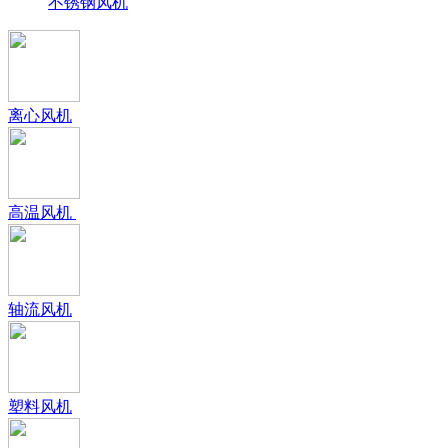
不锈钢风机
离心风机
高温风机
轴流风机
塑料风机