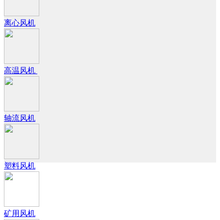
离心风机
高温风机
轴流风机
塑料风机
矿用风机