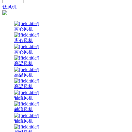
钛风机
离心风机
离心风机
离心风机
高温风机
高温风机
高温风机
轴流风机
轴流风机
轴流风机