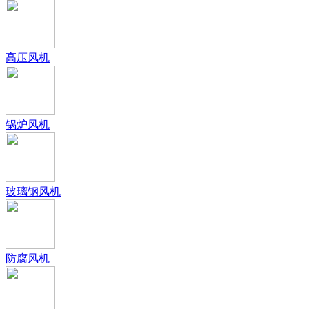
高压风机
锅炉风机
玻璃钢风机
防腐风机