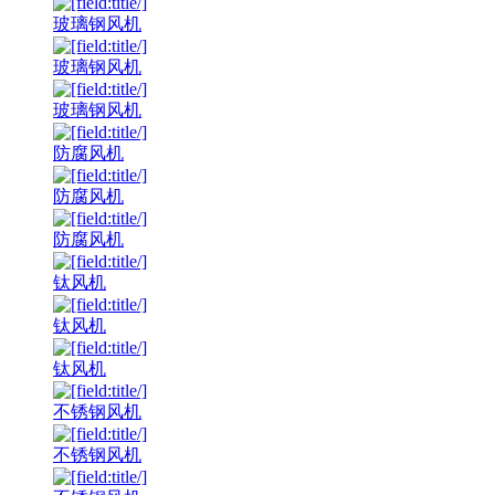
玻璃钢风机
玻璃钢风机
玻璃钢风机
防腐风机
防腐风机
防腐风机
钛风机
钛风机
钛风机
不锈钢风机
不锈钢风机